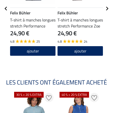
Felix Bühler
Felix Bühler
Feli
T-shirt à manches longues
T-shirt à manches longues
Bon
stretch Performance
stretch Performance Zoe
24,90 €
24,90 €
9,9
Frieda
4.8
25
4.8
24
4.2
ajouter
ajouter
LES CLIENTS ONT ÉGALEMENT ACHETÉ
30 % + 20 % EXTRA
40 % + 20 % EXTRA
20 %