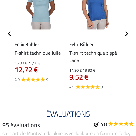
Felix Bühler
Felix Bühler
Felix
ia
T-shirt technique Julie
T-shirt technique zippé
Polo 
Lana
15,90 €
22,90 €
15,90 
12,72 €
12,
11,90 €
19,90 €
9,52 €
4.9
9
4.7
4.9
9
ÉVALUATIONS
95 évaluations
4.8
sur l'article Manteau de pluie avec doublure en fourrure Teddy