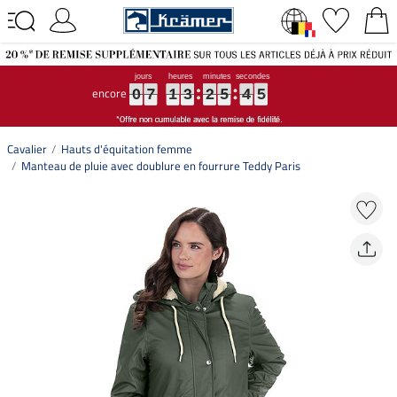
encore
0
0
0
7
7
7
1
1
1
3
3
3
2
2
2
5
5
5
4
4
4
4
4
4
0
7
1
3
2
5
4
4
Cavalier
Hauts d'équitation femme
Manteau de pluie avec doublure en fourrure Teddy Paris