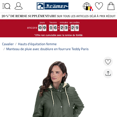
encore
0
0
0
9
9
9
1
1
1
6
6
6
2
2
2
3
3
3
2
2
2
8
8
8
0
9
1
6
2
3
2
8
Cavalier
Hauts d'équitation femme
Manteau de pluie avec doublure en fourrure Teddy Paris