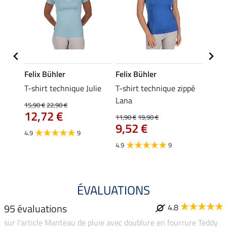
Felix Bühler
Felix Bühler
Felix
ia
T-shirt technique Julie
T-shirt technique zippé
Polo 
Lana
15,90 €
22,90 €
15,90 
12,72 €
12,
11,90 €
19,90 €
9,52 €
4.9
9
4.7
4.9
9
ÉVALUATIONS
95 évaluations
4.8
sur l'article Manteau de pluie avec doublure en fourrure Teddy