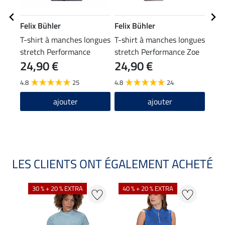
Felix Bühler
Felix Bühler
Feli
T-shirt à manches longues
T-shirt à manches longues
Bon
stretch Performance
stretch Performance Zoe
24,90 €
24,90 €
9,9
Frieda
4.8
25
4.8
24
4.2
ajouter
ajouter
LES CLIENTS ONT ÉGALEMENT ACHETÉ
30 % + 20 % EXTRA
40 % + 20 % EXTRA
20 %