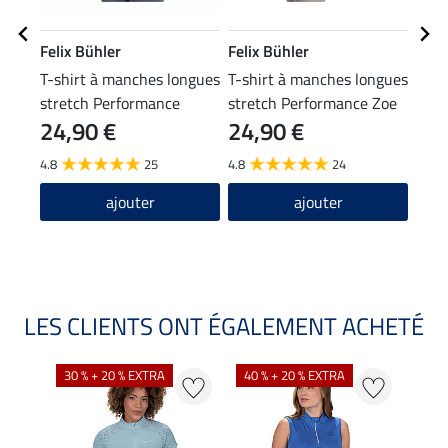
Felix Bühler
Felix Bühler
Feli
T-shirt à manches longues
T-shirt à manches longues
Bon
stretch Performance
stretch Performance Zoe
24,90 €
24,90 €
9,9
Frieda
4.8
25
4.8
24
4.2
ajouter
ajouter
LES CLIENTS ONT ÉGALEMENT ACHETÉ
30 % + 20 % EXTRA
40 % + 20 % EXTRA
20 %