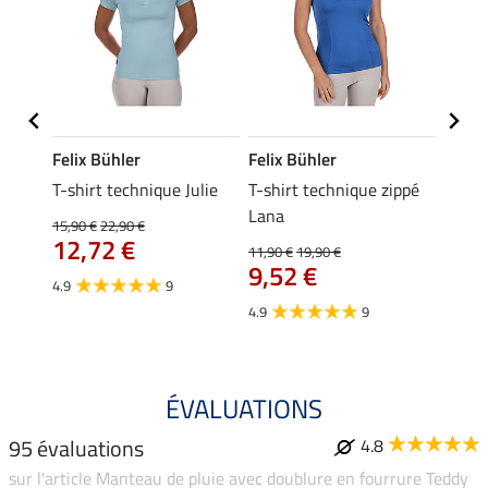
Felix Bühler
Felix Bühler
Felix
ia
T-shirt technique Julie
T-shirt technique zippé
Polo 
Lana
15,90 €
22,90 €
15,90 
12,72 €
12,
11,90 €
19,90 €
9,52 €
4.9
9
4.7
4.9
9
ÉVALUATIONS
95 évaluations
4.8
sur l'article Manteau de pluie avec doublure en fourrure Teddy