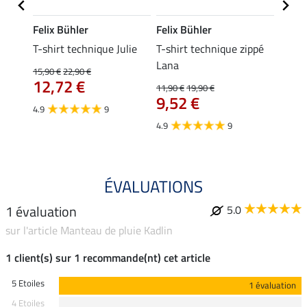
Felix Bühler
Felix Bühler
Felix
essa
T-shirt technique Julie
T-shirt technique zippé
Polo 
Lana
15,90 €
22,90 €
15,90 
12,72 €
12,
11,90 €
19,90 €
9,52 €
4.9
9
4.7
4.9
9
ÉVALUATIONS
1 évaluation
5.0
sur l'article Manteau de pluie Kadlin
1 client(s) sur 1 recommande(nt) cet article
5 Etoiles
1 évaluation
4 Etoiles