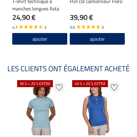
T-shirt technique à
Pull col camionneur Floro
Chau
manches longues Asta
Spiri
24,90 €
39,90 €
6,9
4.7
3
5.0
3
4.7
ajouter
ajouter
LES CLIENTS ONT ÉGALEMENT ACHETÉ
30 % + 20 % EXTRA
40 % + 20 % EXTRA
20 %