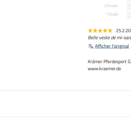
2 Etoiles
1 Etoile
25.2.2
Belle veste de mi-sai
Afficher l'original
Krämer Pferdesport G
www.kraemer.de