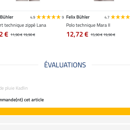
 Bühler
Felix Bühler
4.9
9
4.7
rt technique zippé Lana
Polo technique Mara II
2 €
12,72 €
11,90 €
19,90 €
15,90 €
19,90 €
ÉVALUATIONS
de pluie Kadlin
ommande(nt) cet article