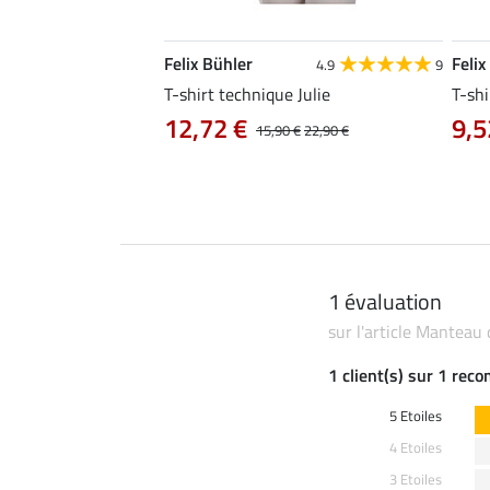
Felix Bühler
Felix
4.8
34
4.9
9
livia
T-shirt technique Julie
T-shi
12,72 €
9,5
0 €
19,90 €
15,90 €
22,90 €
1 évaluation
sur l'article Manteau 
1 client(s) sur 1 rec
5 Etoiles
4 Etoiles
3 Etoiles