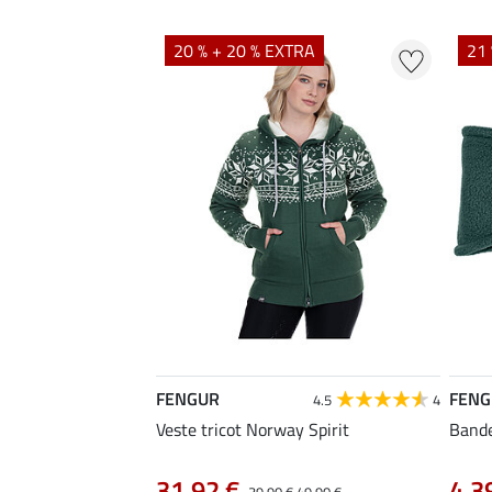
20 % + 20 % EXTRA
21 
FENGUR
FENG
4.5
4
Veste tricot Norway Spirit
Bande
31,92 €
4,3
39,90 €
49,90 €