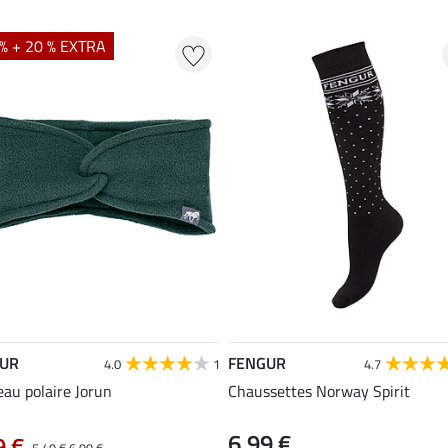
% + 20 % EXTRA
UR
FENGUR
4.0
1
4.7
au polaire Jorun
Chaussettes Norway Spirit
6,99 €
9 €
5,49 €
6,99 €