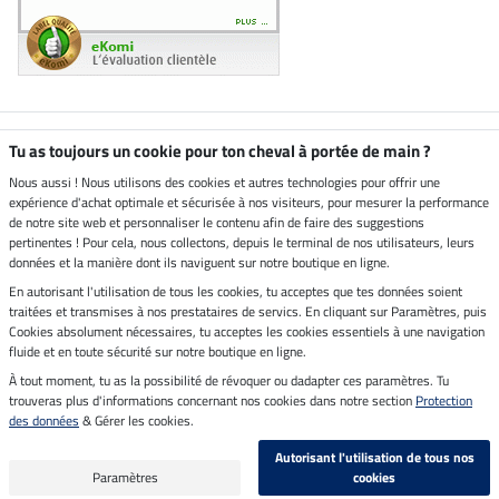
Boutique climatiquement
Tu as toujours un cookie pour ton cheval à portée de main ?
neutre
Nous aussi ! Nous utilisons des cookies et autres technologies pour offrir une
expérience d'achat optimale et sécurisée à nos visiteurs, pour mesurer la performance
Livraison par
de notre site web et personnaliser le contenu afin de faire des suggestions
pertinentes ! Pour cela, nous collectons, depuis le terminal de nos utilisateurs, leurs
données et la manière dont ils naviguent sur notre boutique en ligne.
En autorisant l'utilisation de tous les cookies, tu acceptes que tes données soient
Paiement sécurisé
traitées et transmises à nos prestataires de servics. En cliquant sur Paramètres, puis
Cookies absolument nécessaires, tu acceptes les cookies essentiels à une navigation
fluide et en toute sécurité sur notre boutique en ligne.
À tout moment, tu as la possibilité de révoquer ou dadapter ces paramètres. Tu
Mentions légales
trouveras plus d'informations concernant nos cookies dans notre section
Protection
des données
& Gérer les cookies.
Dernière actualisation le 07.08.2026 à 14:39
Autorisant l'utilisation de tous nos
Tous les prix s'entendent TVA incluse et
frais de port en sus
Paramètres
cookies