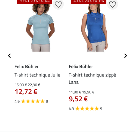
30 % + 20 % EXTRA
40 % + 20 % EXTRA
20 %
Felix Bühler
Felix Bühler
Felix
ia
T-shirt technique Julie
T-shirt technique zippé
Polo 
Lana
15,90 €
22,90 €
15,90 
12,72 €
12,
11,90 €
19,90 €
9,52 €
4.9
9
4.7
4.9
9