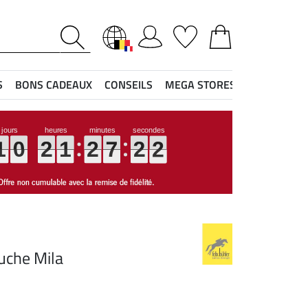
S
BONS CADEAUX
CONSEILS
MEGA STORES
1
2
1
1
1
1
0
0
0
0
2
2
2
2
1
1
1
1
2
2
2
2
7
7
7
7
2
2
2
2
1
2
uche Mila