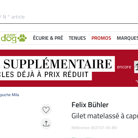
ÉCURIE & PRÉ
TENUES
PROMOS
MARQUE
encore
apuche Mila
Felix Bühler
Gilet matelassé à cap
Référence: 653737-XS-BV