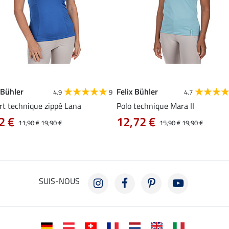
 Bühler
Felix Bühler
4.9
9
4.7
rt technique zippé Lana
Polo technique Mara II
2 €
12,72 €
11,90 €
19,90 €
15,90 €
19,90 €
SUIS-NOUS