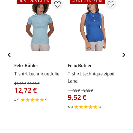
30 % + 20 % EXTRA
40 % + 20 % EXTRA
20 %
Felix Bühler
Felix Bühler
Felix
da
T-shirt technique Julie
T-shirt technique zippé
Polo 
Lana
15,90 €
22,90 €
15,90 
12,72 €
12,
11,90 €
19,90 €
9,52 €
4.9
9
4.7
4.9
9