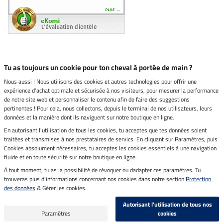
Boutique climatiquement
Tu as toujours un cookie pour ton cheval à portée de main ?
neutre
Nous aussi ! Nous utilisons des cookies et autres technologies pour offrir une
expérience d'achat optimale et sécurisée à nos visiteurs, pour mesurer la performance
Livraison par
de notre site web et personnaliser le contenu afin de faire des suggestions
pertinentes ! Pour cela, nous collectons, depuis le terminal de nos utilisateurs, leurs
données et la manière dont ils naviguent sur notre boutique en ligne.
En autorisant l'utilisation de tous les cookies, tu acceptes que tes données soient
Paiement sécurisé
traitées et transmises à nos prestataires de servics. En cliquant sur Paramètres, puis
Cookies absolument nécessaires, tu acceptes les cookies essentiels à une navigation
fluide et en toute sécurité sur notre boutique en ligne.
À tout moment, tu as la possibilité de révoquer ou dadapter ces paramètres. Tu
Mentions légales
trouveras plus d'informations concernant nos cookies dans notre section
Protection
des données
& Gérer les cookies.
Dernière actualisation le 06.08.2026 à 03:11
Autorisant l'utilisation de tous nos
Tous les prix s'entendent TVA incluse et
frais de port en sus
Paramètres
cookies