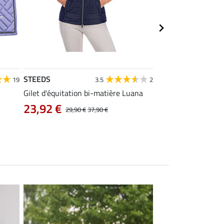
STEEDS
Equilibre
19
3.5
2
Gilet d'équitation bi-matière Luana
Pantalon d'équitati
intégral Carla
23,92 €
29,90 €
37,90 €
38,32 €
47,90 €
5