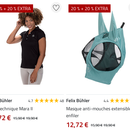
% + 20 % EXTRA
20 % + 20 % EXTRA
 Bühler
Felix Bühler
4.7
48
4.4
technique Mara II
Masque anti-mouches extensibl
enfiler
72 €
15,90 €
19,90 €
12,72 €
15,90 €
19,90 €