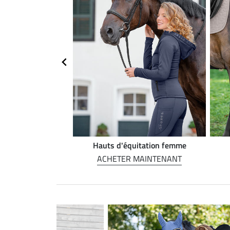
on Western
Hauts d'équitation femme
MAINTENANT
ACHETER MAINTENANT