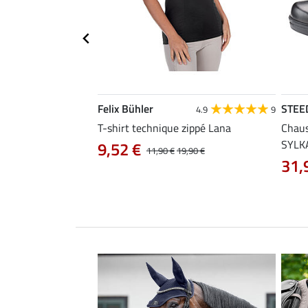
Felix Bühler
STEE
4.4
31
4.9
9
 Lissabon
T-shirt technique zippé Lana
Chaus
SYLK
9,52 €
29,90 €
11,90 €
19,90 €
31,