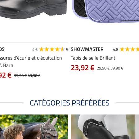
DS
SHOWMASTER
4.6
5
4.8
sures d'écurie et d'équitation
Tapis de selle Brillant
A Barn
23,92 €
29,90 €
39,90 €
92 €
39,90 €
49,90 €
CATÉGORIES PRÉFÉRÉES