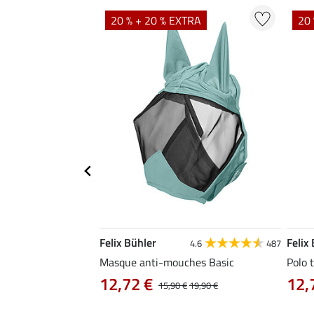
TRA
20 % + 20 % EXTRA
20 
Felix Bühler
Felix
5.0
1
4.6
487
Masque anti-mouches Basic
Polo 
12,72 €
12,
,90 €
15,90 €
19,90 €