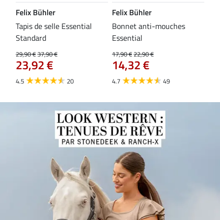
Felix Bühler
Felix Bühler
CL
Tapis de selle Essential
Bonnet anti-mouches
Bri
84
Standard
Essential
29,90 €
37,90 €
17,90 €
22,90 €
23,92 €
14,32 €
4.5
20
4.7
49