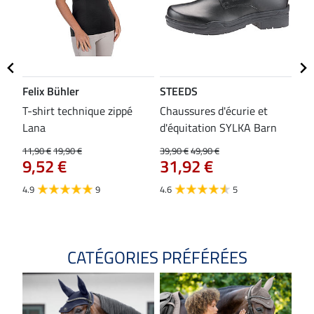
Felix Bühler
STEEDS
SH
bon
T-shirt technique zippé
Chaussures d'écurie et
Tap
Lana
d'équitation SYLKA Barn
29,9
23
11,90 €
19,90 €
39,90 €
49,90 €
9,52 €
31,92 €
4.8
4.9
9
4.6
5
CATÉGORIES PRÉFÉRÉES