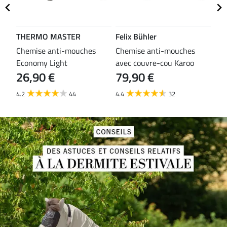
THERMO MASTER
Felix Bühler
TH
es
Chemise anti-mouches
Chemise anti-mouches
Che
Economy Light
avec couvre-cou Karoo
mou
26,90 €
79,90 €
29
4.2
44
4.4
32
3.8