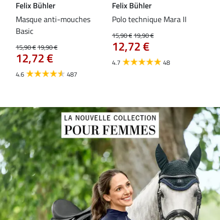
Felix Bühler
Felix Bühler
Fel
Masque anti-mouches
Polo technique Mara II
Mas
Basic
ext
15,90 €
19,90 €
12,72 €
15,90 €
19,90 €
15,9
12,72 €
12
4.7
48
4.6
487
4.4