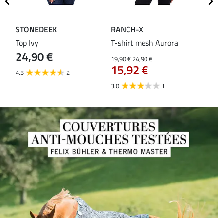
STONEDEEK
RANCH-X
ST
Top Ivy
T-shirt mesh Aurora
T-s
24,90 €
19,90 €
24,90 €
14,9
15,92 €
11
4.5
2
3.0
1
5.0