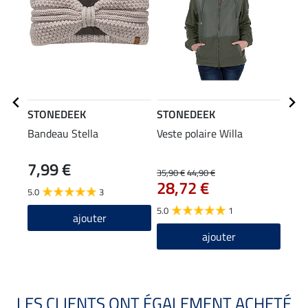
STONEDEEK
STONEDEEK
STO
Bandeau Stella
Veste polaire Willa
Chap
7,99 €
29
35,90 €
44,90 €
28,72 €
5.0
3
5.0
5.0
1
ajouter
ajouter
LES CLIENTS ONT ÉGALEMENT ACHETÉ