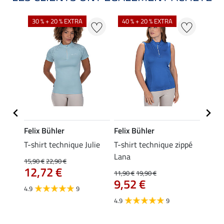
30 % + 20 % EXTRA
40 % + 20 % EXTRA
20 %
Felix Bühler
Felix Bühler
Felix
ia
T-shirt technique Julie
T-shirt technique zippé
Polo 
Lana
15,90 €
22,90 €
15,90 
12,72 €
12,
11,90 €
19,90 €
9,52 €
4.9
9
4.7
4.9
9