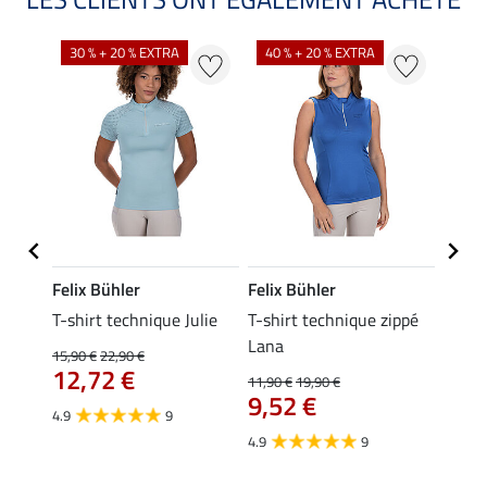
30 % + 20 % EXTRA
40 % + 20 % EXTRA
20 %
Felix Bühler
Felix Bühler
Felix
essa
T-shirt technique Julie
T-shirt technique zippé
Polo 
Lana
15,90 €
22,90 €
15,90 
12,72 €
12,
11,90 €
19,90 €
9,52 €
4.9
9
4.7
4.9
9