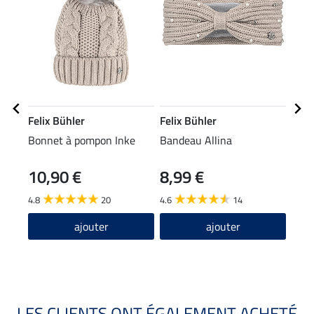
Felix Bühler
Felix Bühler
Feli
Bonnet à pompon Inke
Bandeau Allina
Legg
ther
10,90 €
8,99 €
64
intég
4.8
20
4.6
14
5.0
ajouter
ajouter
LES CLIENTS ONT ÉGALEMENT ACHETÉ