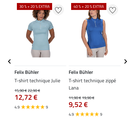
30 % + 20 % EXTRA
40 % + 20 % EXTRA
20 %
Felix Bühler
Felix Bühler
Felix
ia
T-shirt technique Julie
T-shirt technique zippé
Polo 
Lana
15,90 €
22,90 €
15,90 
12,72 €
12,
11,90 €
19,90 €
9,52 €
4.9
9
4.7
4.9
9