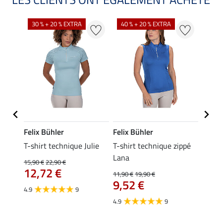
30 % + 20 % EXTRA
40 % + 20 % EXTRA
20 %
Felix Bühler
Felix Bühler
Felix
essa
T-shirt technique Julie
T-shirt technique zippé
Polo 
Lana
15,90 €
22,90 €
15,90 
12,72 €
12,
11,90 €
19,90 €
9,52 €
4.9
9
4.7
4.9
9