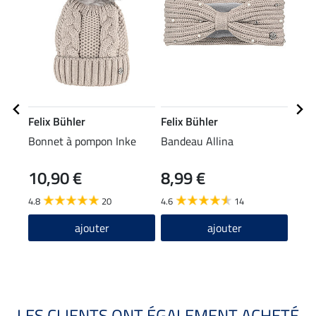
Felix Bühler
Felix Bühler
Feli
Bonnet à pompon Inke
Bandeau Allina
Legg
ther
10,90 €
8,99 €
64
intég
4.8
20
4.6
14
5.0
ajouter
ajouter
LES CLIENTS ONT ÉGALEMENT ACHETÉ