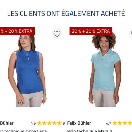
LES CLIENTS ONT ÉGALEMENT ACHETÉ
 % + 20 % EXTRA
20 % + 20 % EXTRA
 Bühler
Felix Bühler
4.9
9
4.7
rt technique zippé Lana
Polo technique Mara II