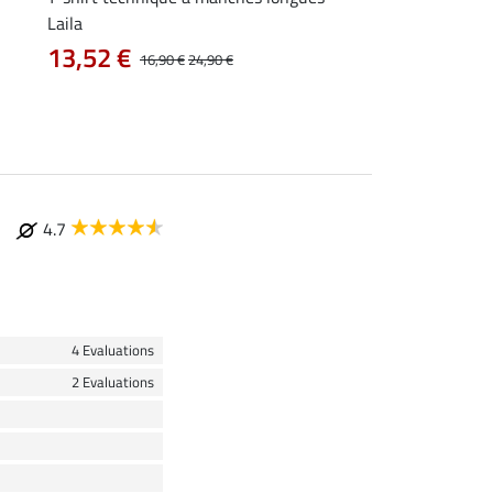
Laila
12,72 €
15,90 €
19
13,52 €
16,90 €
24,90 €
4.7
4 Evaluations
2 Evaluations