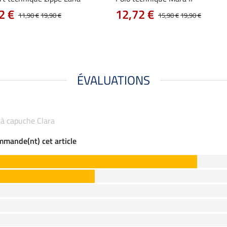
2 €
12,72 €
11,90 €
19,90 €
15,90 €
19,90 €
ÉVALUATIONS
g à capuche Clara
ommande(nt) cet article