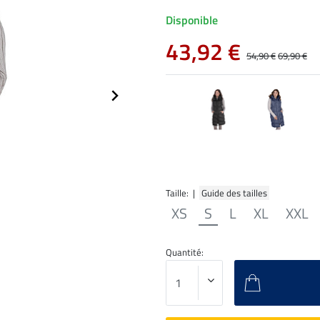
Disponible
43,92 €
54,90 €
69,90 €
Taille: |
Guide des tailles
XS
S
L
XL
XXL
Quantité: