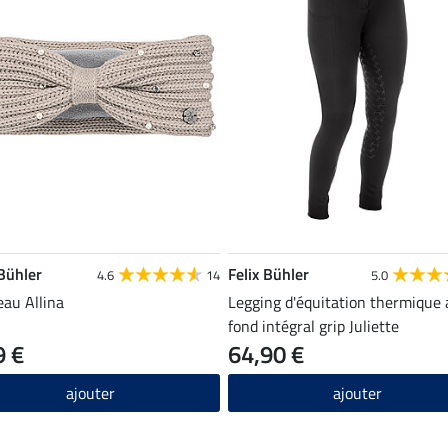
 Bühler
Felix Bühler
4.6
14
5.0
au Allina
Legging d'équitation thermique 
fond intégral grip Juliette
9 €
64,90 €
ajouter
ajouter