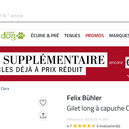
ÉCURIE & PRÉ
TENUES
PROMOS
MARQUE
encore
 Clara
Felix Bühler
Gilet long à capuche 
Référence: 653475-S-WA
4.7
6 évaluation(s)