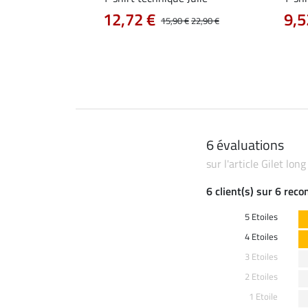
12,72 €
9,5
0 €
19,90 €
15,90 €
22,90 €
6 évaluations
sur l'article Gilet lon
6 client(s) sur 6 rec
5 Etoiles
4 Etoiles
3 Etoiles
2 Etoiles
1 Etoile