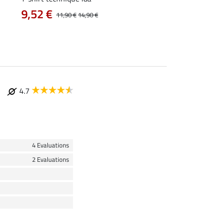
9,52 €
9,52 €
11,90 €
14,90 €
11,90 €
14,9
4.7
4 Evaluations
2 Evaluations