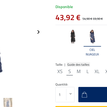
Disponible
43,92 €
54,90 €
69,90 €
CIEL
NUAGEUX
Taille: |
Guide des tailles
XS
S
M
L
XL
Quantité: