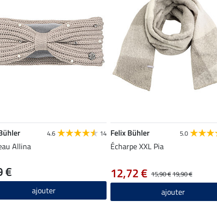
 Bühler
Felix Bühler
4.6
14
5.0
au Allina
Écharpe XXL Pia
9 €
12,72 €
15,90 €
19,90 €
ajouter
ajouter