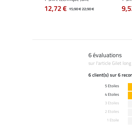
12,72 €
9,5
14,90 €
15,90 €
22,90 €
6 évaluations
sur l'article Gilet lon
6 client(s) sur 6 rec
5 Etoiles
4 Etoiles
3 Etoiles
2 Etoiles
1 Etoile