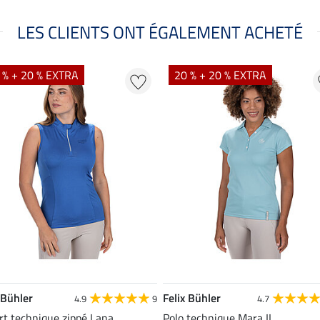
LES CLIENTS ONT ÉGALEMENT ACHETÉ
 % + 20 % EXTRA
20 % + 20 % EXTRA
 Bühler
Felix Bühler
4.9
9
4.7
rt technique zippé Lana
Polo technique Mara II