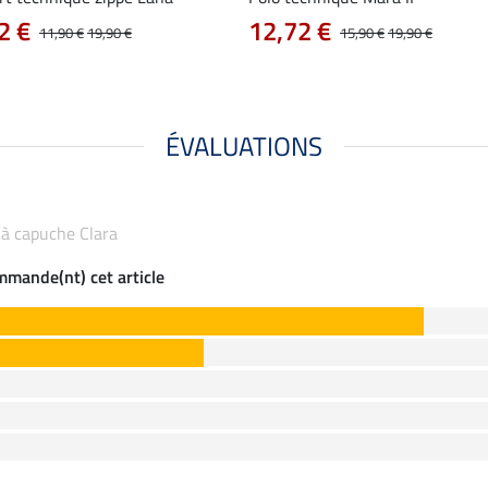
2 €
12,72 €
11,90 €
19,90 €
15,90 €
19,90 €
ÉVALUATIONS
g à capuche Clara
ommande(nt) cet article