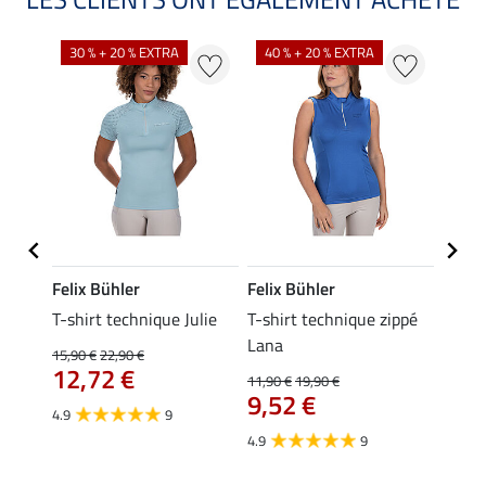
30 % + 20 % EXTRA
40 % + 20 % EXTRA
20 %
Felix Bühler
Felix Bühler
Felix
essa
T-shirt technique Julie
T-shirt technique zippé
Polo 
Lana
15,90 €
22,90 €
15,90 
12,72 €
12,
11,90 €
19,90 €
9,52 €
4.9
9
4.7
4.9
9