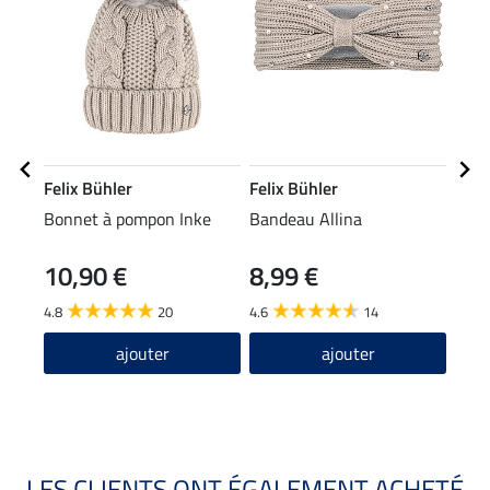
Felix Bühler
Felix Bühler
Feli
Bonnet à pompon Inke
Bandeau Allina
Écha
10,90 €
8,99 €
15,90
12
4.8
20
4.6
14
5.0
ajouter
ajouter
LES CLIENTS ONT ÉGALEMENT ACHETÉ