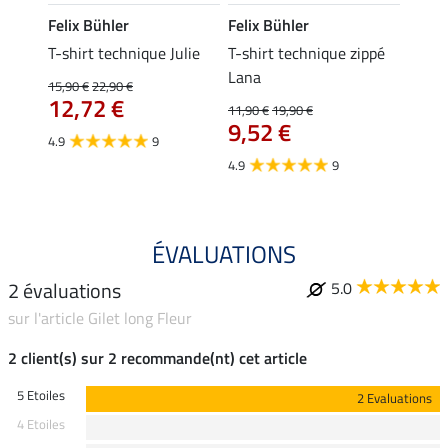
Felix Bühler
Felix Bühler
Felix
essa
T-shirt technique Julie
T-shirt technique zippé
Polo 
Lana
15,90 €
22,90 €
15,90 
12,72 €
12,
11,90 €
19,90 €
9,52 €
4.9
9
4.7
4.9
9
ÉVALUATIONS
2 évaluations
5.0
sur l'article Gilet long Fleur
2 client(s) sur 2 recommande(nt) cet article
5 Etoiles
2 Evaluations
4 Etoiles