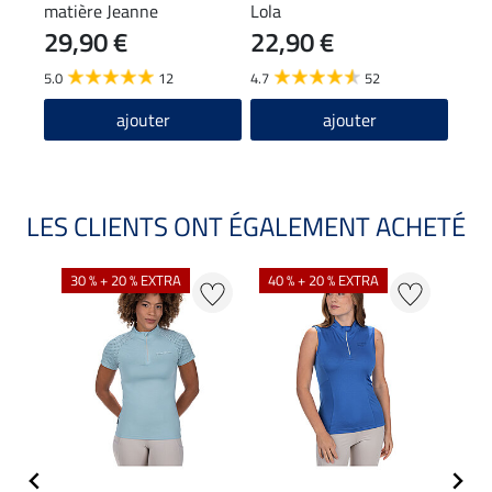
matière Jeanne
Lola
29,90 €
22,90 €
9,9
5.0
12
4.7
52
4.8
ajouter
ajouter
LES CLIENTS ONT ÉGALEMENT ACHETÉ
30 % + 20 % EXTRA
40 % + 20 % EXTRA
20 %