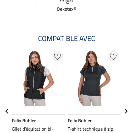
Oekotex®
COMPATIBLE AVEC
NO
Felix Bühler
Felix Bühler
Feli
Gilet d'équitation bi-
T-shirt technique à zip
Bonn