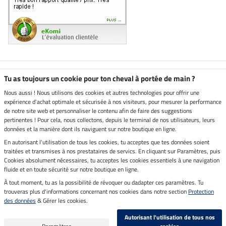
Boutique climatiquement
Tu as toujours un cookie pour ton cheval à portée de main ?
neutre
Nous aussi ! Nous utilisons des cookies et autres technologies pour offrir une
expérience d'achat optimale et sécurisée à nos visiteurs, pour mesurer la performance
Livraison par
de notre site web et personnaliser le contenu afin de faire des suggestions
pertinentes ! Pour cela, nous collectons, depuis le terminal de nos utilisateurs, leurs
données et la manière dont ils naviguent sur notre boutique en ligne.
En autorisant l'utilisation de tous les cookies, tu acceptes que tes données soient
Paiement sécurisé
traitées et transmises à nos prestataires de servics. En cliquant sur Paramètres, puis
Cookies absolument nécessaires, tu acceptes les cookies essentiels à une navigation
fluide et en toute sécurité sur notre boutique en ligne.
À tout moment, tu as la possibilité de révoquer ou dadapter ces paramètres. Tu
Mentions légales
trouveras plus d'informations concernant nos cookies dans notre section
Protection
des données
& Gérer les cookies.
Dernière actualisation le 07.08.2026 à 14:39
Autorisant l'utilisation de tous nos
Tous les prix s'entendent TVA incluse et
frais de port en sus