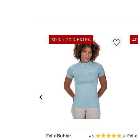
EXTRA
30 % + 20 % EXTRA
40
Felix Bühler
Felix
4.8
25
4.9
9