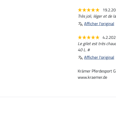
19.2.2
Très joli, léger et de 
Afficher l'original
4.2.20
Le gilet est très chau
40 L. #
Afficher l'original
Krämer Pferdesport G
www.kraemer.de