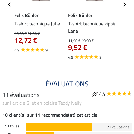
Felix Bühler
Felix Bühler
Felix
essa
T-shirt technique Julie
T-shirt technique zippé
Polo 
Lana
15,90 €
22,90 €
15,90 
12,72 €
12,
11,90 €
19,90 €
9,52 €
4.9
9
4.7
4.9
9
ÉVALUATIONS
11 évaluations
4.4
sur l'article Gilet en polaire Teddy Nelly
10 client(s) sur 11 recommande(nt) cet article
5 Etoiles
7 Evaluations