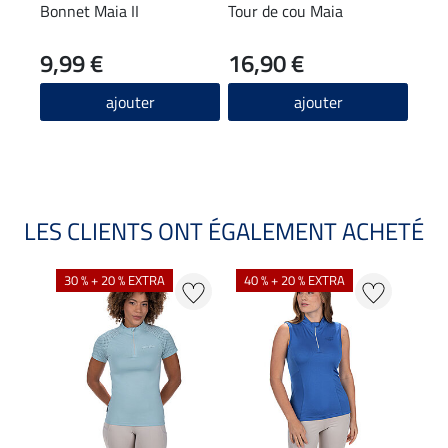
Bonnet Maia II
Tour de cou Maia
T-sh
stre
9,99 €
16,90 €
22
4.9
ajouter
ajouter
LES CLIENTS ONT ÉGALEMENT ACHETÉ
30 % + 20 % EXTRA
40 % + 20 % EXTRA
20 %