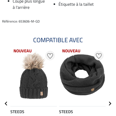
Coupe plus longue
Étiquette à la taillet
à l'arrière
Référence: 653606-M-GD
COMPATIBLE AVEC
NOUVEAU
NOUVEAU
NO
STEEDS
STEEDS
STE