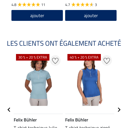
4.8
11
4.7
3
ajouter
ajouter
LES CLIENTS ONT ÉGALEMENT ACHETÉ
30 % + 20 % EXTRA
40 % + 20 % EXTRA
20 %
Felix Bühler
Felix Bühler
Felix
ia
T-shirt technique Julie
T-shirt technique zippé
Polo 