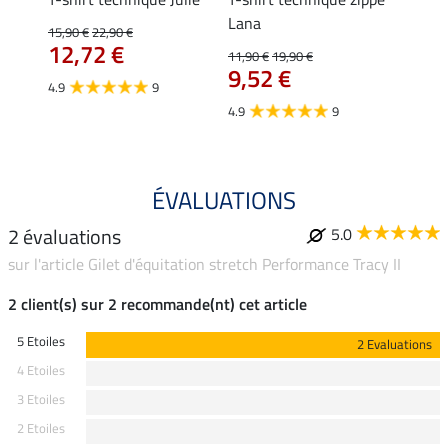
Lana
15,90 €
22,90 €
15,90 
12,72 €
12,
11,90 €
19,90 €
9,52 €
4.9
9
4.7
4.9
9
ÉVALUATIONS
2 évaluations
5.0
sur l'article Gilet d'équitation stretch Performance Tracy II
2 client(s) sur 2 recommande(nt) cet article
5 Etoiles
2 Evaluations
4 Etoiles
3 Etoiles
2 Etoiles