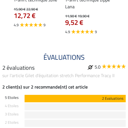
Lana
15,90 €
22,90 €
15,90 
12,72 €
12,
11,90 €
19,90 €
9,52 €
4.9
9
4.7
4.9
9
ÉVALUATIONS
2 évaluations
5.0
sur l'article Gilet d'équitation stretch Performance Tracy II
2 client(s) sur 2 recommande(nt) cet article
5 Etoiles
2 Evaluations
4 Etoiles
3 Etoiles
2 Etoiles