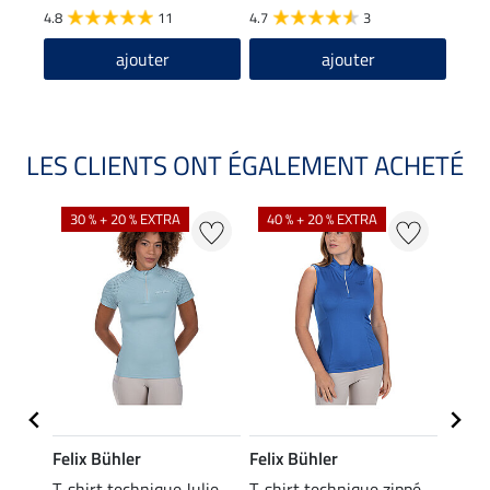
4.8
11
4.7
3
ajouter
ajouter
LES CLIENTS ONT ÉGALEMENT ACHETÉ
30 % + 20 % EXTRA
40 % + 20 % EXTRA
20 %
Felix Bühler
Felix Bühler
Felix
essa
T-shirt technique Julie
T-shirt technique zippé
Polo 