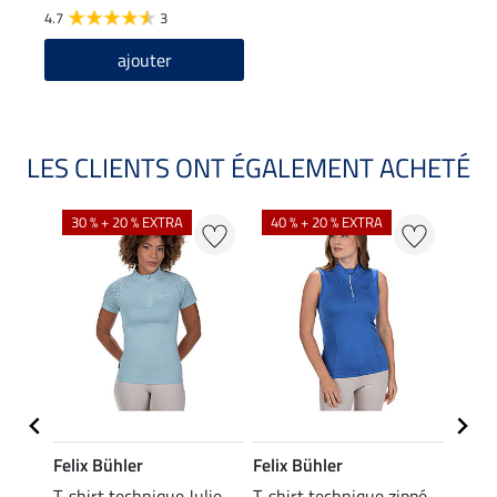
4.7
3
ajouter
LES CLIENTS ONT ÉGALEMENT ACHETÉ
30 % + 20 % EXTRA
40 % + 20 % EXTRA
20 %
Felix Bühler
Felix Bühler
Felix
essa
T-shirt technique Julie
T-shirt technique zippé
Polo 