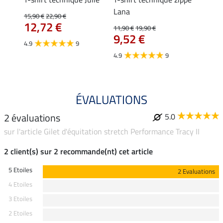
Lana
15,90 €
22,90 €
15,90 
12,72 €
12,
11,90 €
19,90 €
9,52 €
4.9
9
4.7
4.9
9
ÉVALUATIONS
2 évaluations
5.0
sur l'article Gilet d'équitation stretch Performance Tracy II
2 client(s) sur 2 recommande(nt) cet article
5 Etoiles
2 Evaluations
4 Etoiles
3 Etoiles
2 Etoiles