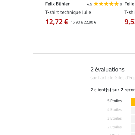
Felix Bühler
Felix
4.8
25
4.9
9
e Tessa
T-shirt technique Julie
T-shi
12,72 €
9,5
14,90 €
15,90 €
22,90 €
2 évaluations
sur l'article Gilet d'
2 client(s) sur 2 rec
5 Etoiles
4 Etoiles
3 Etoiles
2 Etoiles