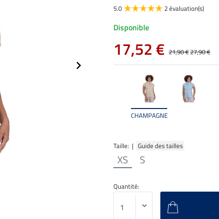
5.0
2 évaluation(s)
Disponible
17,52 €
21,90 €
27,90 €
CHAMPAGNE
Taille: |
Guide des tailles
XS
S
Quantité: