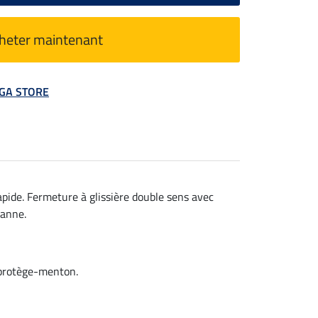
heter maintenant
MEGA STORE
apide. Fermeture à glissière double sens avec
hanne.
 protège-menton.