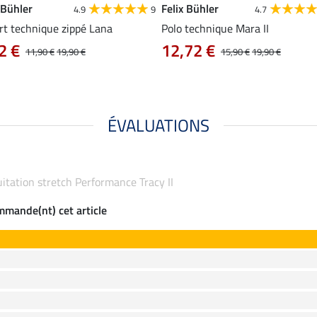
 Bühler
Felix Bühler
4.9
9
4.7
rt technique zippé Lana
Polo technique Mara II
2 €
12,72 €
11,90 €
19,90 €
15,90 €
19,90 €
ÉVALUATIONS
équitation stretch Performance Tracy II
ommande(nt) cet article