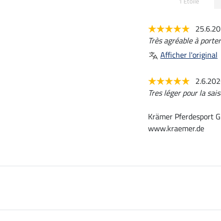
1 Etoile
25.6.2
Très agréable à porter
Afficher l'original
2.6.20
Tres léger pour la sa
Krämer Pferdesport G
www.kraemer.de