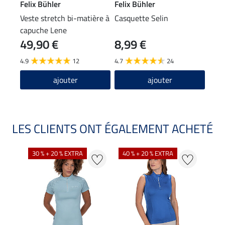
Felix Bühler
Felix Bühler
Feli
Veste stretch bi-matière à
Casquette Selin
Band
capuche Lene
49,90 €
8,99 €
4,9
4.9
12
4.7
24
4.7
ajouter
ajouter
LES CLIENTS ONT ÉGALEMENT ACHETÉ
30 % + 20 % EXTRA
40 % + 20 % EXTRA
20 %