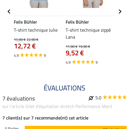
Felix Bühler
Felix Bühler
Felix
ia
T-shirt technique Julie
T-shirt technique zippé
Polo 
Lana
15,90 €
22,90 €
15,90 
12,72 €
12,
11,90 €
19,90 €
9,52 €
4.9
9
4.7
4.9
9
ÉVALUATIONS
7 évaluations
5.0
sur l'article Gilet d'équitation stretch Performance Marit
7 client(s) sur 7 recommande(nt) cet article
5 Etoiles