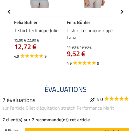
Felix Bühler
Felix Bühler
Felix
ia
T-shirt technique Julie
T-shirt technique zippé
Polo 
Lana
15,90 €
22,90 €
15,90 
12,72 €
12,
11,90 €
19,90 €
9,52 €
4.9
9
4.7
4.9
9
ÉVALUATIONS
7 évaluations
5.0
sur l'article Gilet d'équitation stretch Performance Marit
7 client(s) sur 7 recommande(nt) cet article
5 Etoiles