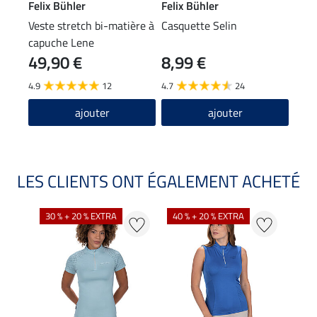
Felix Bühler
Felix Bühler
Feli
Veste stretch bi-matière à
Casquette Selin
Band
capuche Lene
49,90 €
8,99 €
4,9
4.9
12
4.7
24
4.7
ajouter
ajouter
LES CLIENTS ONT ÉGALEMENT ACHETÉ
30 % + 20 % EXTRA
40 % + 20 % EXTRA
20 %