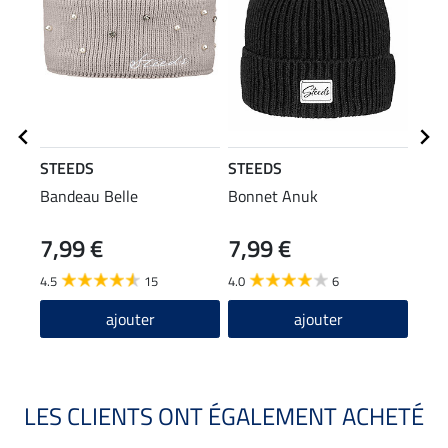
STEEDS
STEEDS
STE
Bandeau Belle
Bonnet Anuk
T-sh
manc
7,99 €
7,99 €
22
4.5
15
4.0
6
4.8
ajouter
ajouter
LES CLIENTS ONT ÉGALEMENT ACHETÉ