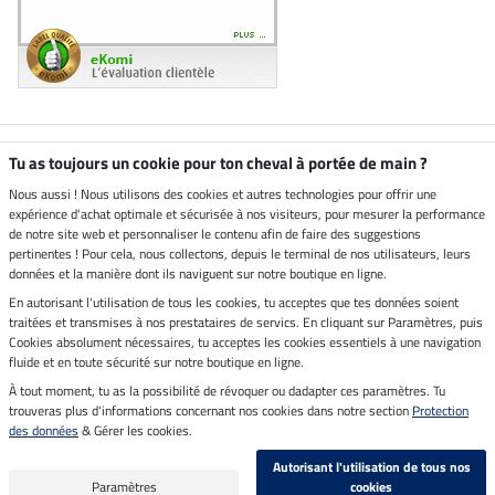
Boutique climatiquement
Tu as toujours un cookie pour ton cheval à portée de main ?
neutre
Nous aussi ! Nous utilisons des cookies et autres technologies pour offrir une
expérience d'achat optimale et sécurisée à nos visiteurs, pour mesurer la performance
Livraison par
de notre site web et personnaliser le contenu afin de faire des suggestions
pertinentes ! Pour cela, nous collectons, depuis le terminal de nos utilisateurs, leurs
données et la manière dont ils naviguent sur notre boutique en ligne.
En autorisant l'utilisation de tous les cookies, tu acceptes que tes données soient
Paiement sécurisé
traitées et transmises à nos prestataires de servics. En cliquant sur Paramètres, puis
Cookies absolument nécessaires, tu acceptes les cookies essentiels à une navigation
fluide et en toute sécurité sur notre boutique en ligne.
À tout moment, tu as la possibilité de révoquer ou dadapter ces paramètres. Tu
Mentions légales
trouveras plus d'informations concernant nos cookies dans notre section
Protection
des données
& Gérer les cookies.
Dernière actualisation le 07.08.2026 à 14:39
Autorisant l'utilisation de tous nos
Tous les prix s'entendent TVA incluse et
frais de port en sus
Paramètres
cookies