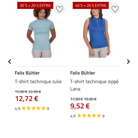
30 % + 20 % EXTRA
40 % + 20 % EXTRA
20 %
Felix Bühler
Felix Bühler
Felix
ia
T-shirt technique Julie
T-shirt technique zippé
Polo 
Lana
15,90 €
22,90 €
15,90 
12,72 €
12,
11,90 €
19,90 €
9,52 €
4.9
9
4.7
4.9
9