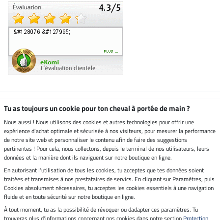
Boutique climatiquement
Tu as toujours un cookie pour ton cheval à portée de main ?
neutre
Nous aussi ! Nous utilisons des cookies et autres technologies pour offrir une
expérience d'achat optimale et sécurisée à nos visiteurs, pour mesurer la performance
Livraison par
de notre site web et personnaliser le contenu afin de faire des suggestions
pertinentes ! Pour cela, nous collectons, depuis le terminal de nos utilisateurs, leurs
données et la manière dont ils naviguent sur notre boutique en ligne.
En autorisant l'utilisation de tous les cookies, tu acceptes que tes données soient
Paiement sécurisé
traitées et transmises à nos prestataires de servics. En cliquant sur Paramètres, puis
Cookies absolument nécessaires, tu acceptes les cookies essentiels à une navigation
fluide et en toute sécurité sur notre boutique en ligne.
À tout moment, tu as la possibilité de révoquer ou dadapter ces paramètres. Tu
Mentions légales
trouveras plus d'informations concernant nos cookies dans notre section
Protection