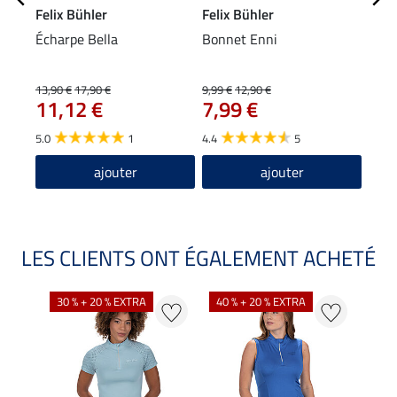
Felix Bühler
Felix Bühler
Feli
Écharpe Bella
Bonnet Enni
Band
8,9
13,90 €
17,90 €
9,99 €
12,90 €
11,12 €
7,99 €
4.6
5.0
1
4.4
5
ajouter
ajouter
LES CLIENTS ONT ÉGALEMENT ACHETÉ
30 % + 20 % EXTRA
40 % + 20 % EXTRA
20 %