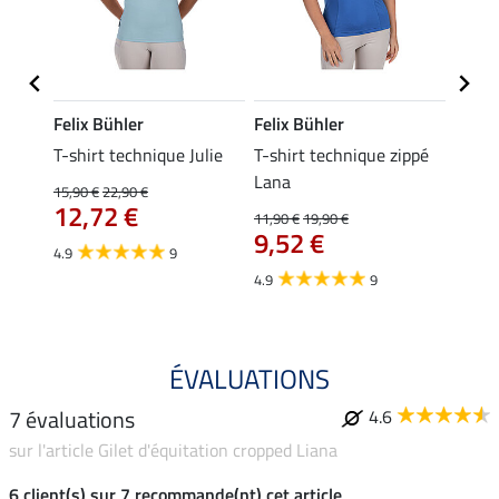
Felix Bühler
Felix Bühler
Felix
da
T-shirt technique Julie
T-shirt technique zippé
Polo 
Lana
15,90 €
22,90 €
15,90 
12,72 €
12,
11,90 €
19,90 €
9,52 €
4.9
9
4.7
4.9
9
ÉVALUATIONS
7 évaluations
4.6
sur l'article Gilet d'équitation cropped Liana
6 client(s) sur 7 recommande(nt) cet article