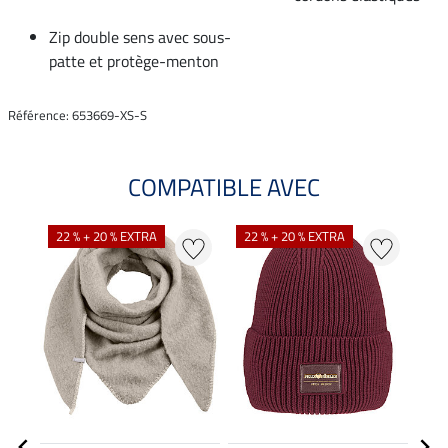
Zip double sens avec sous-
patte et protège-menton
Référence: 653669-XS-S
COMPATIBLE AVEC
NO
22 % + 20 % EXTRA
22 % + 20 % EXTRA