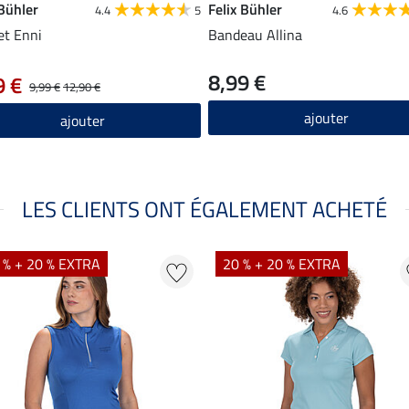
 Bühler
Felix Bühler
4.4
5
4.6
t Enni
Bandeau Allina
8,99 €
9 €
9,99 €
12,90 €
ajouter
ajouter
LES CLIENTS ONT ÉGALEMENT ACHETÉ
 % + 20 % EXTRA
20 % + 20 % EXTRA