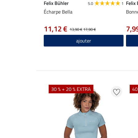
Felix Bühler
Felix
5.0
1
Écharpe Bella
Bonne
11,12 €
7,9
13,90 €
17,90 €
ajouter
EXTRA
30 % + 20 % EXTRA
40