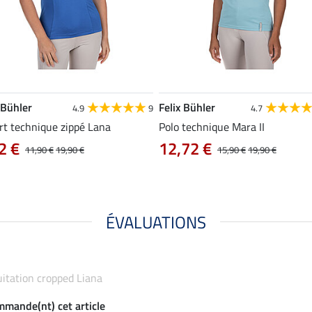
 Bühler
Felix Bühler
4.9
9
4.7
rt technique zippé Lana
Polo technique Mara II
2 €
12,72 €
11,90 €
19,90 €
15,90 €
19,90 €
ÉVALUATIONS
quitation cropped Liana
ommande(nt) cet article