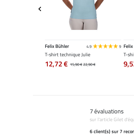
Felix Bühler
Felix
4.8
25
4.9
9
e Tessa
T-shirt technique Julie
T-shi
12,72 €
9,5
14,90 €
15,90 €
22,90 €
7 évaluations
sur l'article Gilet d'é
6 client(s) sur 7 rec