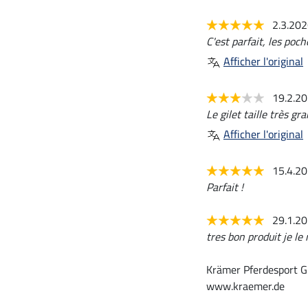
2.3.20
C'est parfait, les po
Afficher l'original
19.2.2
Le gilet taille très gra
Afficher l'original
15.4.2
Parfait !
29.1.2
tres bon produit je l
Krämer Pferdesport G
www.kraemer.de