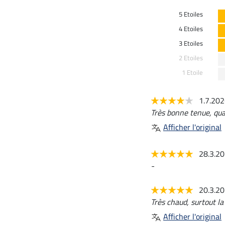
5 Etoiles
4 Etoiles
3 Etoiles
2 Etoiles
1 Etoile
1.7.20
Très bonne tenue, qual
Afficher l'original
28.3.2
-
20.3.2
Très chaud, surtout la
Afficher l'original