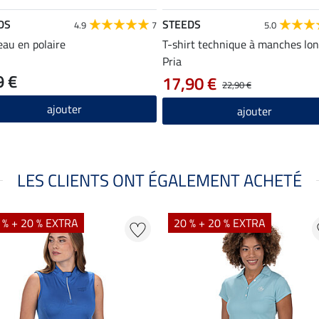
DS
STEEDS
4.9
7
5.0
au en polaire
T-shirt technique à manches lo
Pria
9 €
17,90 €
22,90 €
ajouter
ajouter
LES CLIENTS ONT ÉGALEMENT ACHETÉ
 % + 20 % EXTRA
20 % + 20 % EXTRA