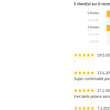
5 client(s) sur 6 rec
5 Etoiles
4 Etoiles
3 Etoiles
2 Etoiles
1 Etoile
29.5.2
-
22.4.2
Super confortable pou
21.2.2
tres belle polaire san
7.2.20