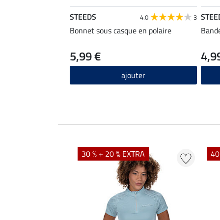
STEEDS
STEE
4.0
3
Bonnet sous casque en polaire
Bande
5,99 €
4,9
ajouter
EXTRA
30 % + 20 % EXTRA
40