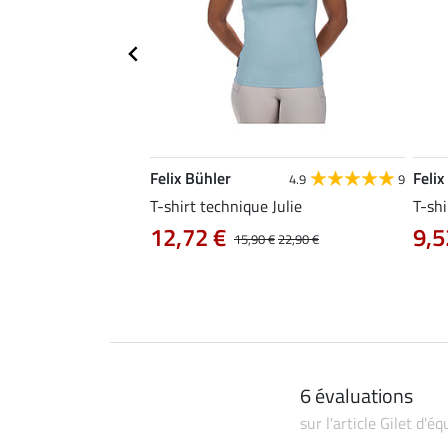
Felix Bühler
Felix
5.0
10
4.9
9
e Ida
T-shirt technique Julie
T-shi
12,72 €
9,5
14,90 €
15,90 €
22,90 €
6 évaluations
sur l'article Gilet d'