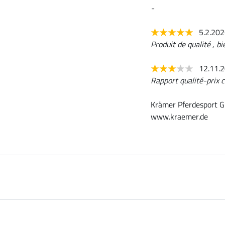
-
5.2.20
Produit de qualité , b
12.11.
Rapport qualité-prix c
Krämer Pferdesport G
www.kraemer.de