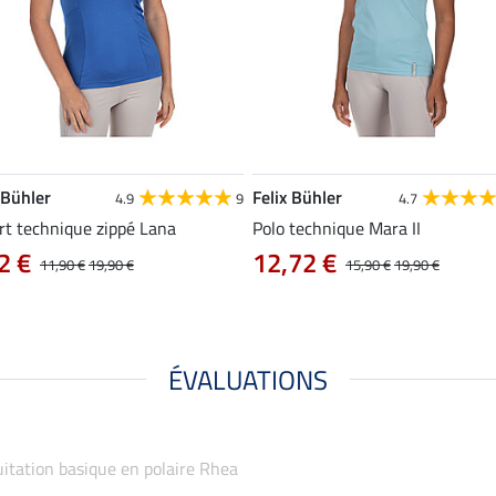
 Bühler
Felix Bühler
4.9
9
4.7
rt technique zippé Lana
Polo technique Mara II
2 €
12,72 €
11,90 €
19,90 €
15,90 €
19,90 €
ÉVALUATIONS
équitation basique en polaire Rhea