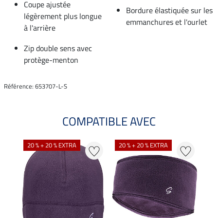
Coupe ajustée
Bordure élastiquée sur les
légèrement plus longue
emmanchures et l'ourlet
à l'arrière
Zip double sens avec
protège-menton
Référence: 653707-L-S
COMPATIBLE AVEC
NO
20 % + 20 % EXTRA
20 % + 20 % EXTRA