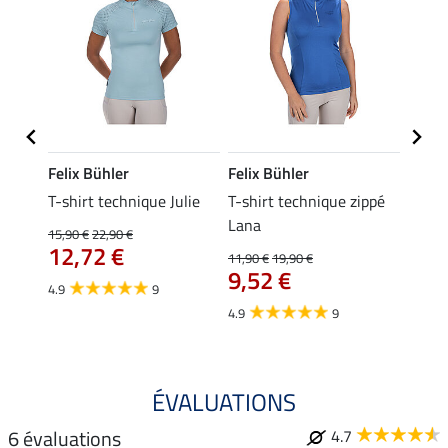
Felix Bühler
Felix Bühler
Felix
essa
T-shirt technique Julie
T-shirt technique zippé
Polo 
Lana
15,90 €
22,90 €
15,90 
12,72 €
12,
11,90 €
19,90 €
9,52 €
4.9
9
4.7
4.9
9
ÉVALUATIONS
6 évaluations
4.7