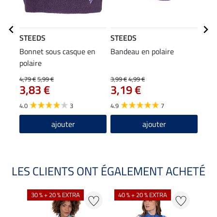
STEEDS
STEEDS
STE
Bonnet sous casque en
Bandeau en polaire
T-sh
polaire
stre
22
4,79 €
5,99 €
3,99 €
4,99 €
3,83 €
3,19 €
4.9
4.0
3
4.9
7
ajouter
ajouter
LES CLIENTS ONT ÉGALEMENT ACHETÉ
30 % + 20 % EXTRA
40 % + 20 % EXTRA
20 %