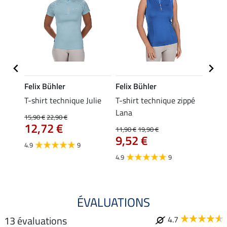
Felix Bühler
Felix Bühler
Felix
da
T-shirt technique Julie
T-shirt technique zippé
Polo 
Lana
15,90 €
22,90 €
15,90 
12,72 €
12,
11,90 €
19,90 €
9,52 €
4.9
9
4.7
4.9
9
ÉVALUATIONS
13 évaluations
4.7