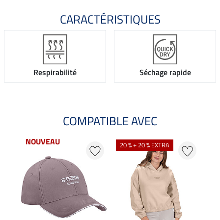
CARACTÉRISTIQUES
Respirabilité
Séchage rapide
COMPATIBLE AVEC
NOUVEAU
20 % + 20 % EXTRA
20