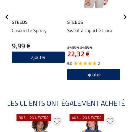
STEEDS
STEEDS
STE
Casquette Sporty
Sweat à capuche Liara
T-sh
9,99 €
27,90 €
34,90 €
11,90
22,32 €
9,5
ajouter
5.0
2
4.6
ajouter
LES CLIENTS ONT ÉGALEMENT ACHETÉ
30 % + 20 % EXTRA
40 % + 20 % EXTRA
20 %