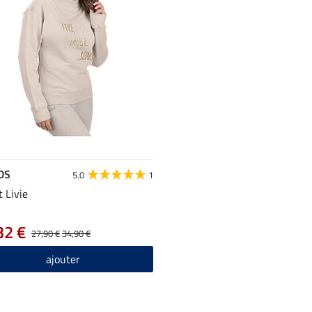
DS
5.0
1
 Livie
32 €
27,90 €
34,90 €
ajouter