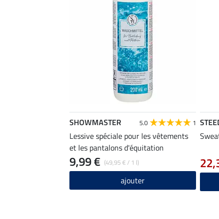
SHOWMASTER
STEE
5.0
1
Lessive spéciale pour les vêtements
Sweat
et les pantalons d'équitation
9,99 €
22,
(49,95 € / 1 l)
ajouter