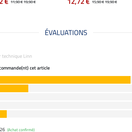
2 €
12,72 €
11,90 €
19,90 €
15,90 €
19,90 €
ÉVALUATIONS
ur technique Linn
ecommande(nt) cet article
026
(Achat confirmé)