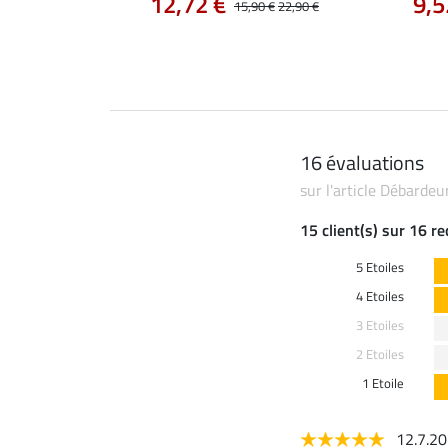
12,72 €
9,5
0 €
19,90 €
15,90 €
22,90 €
16 évaluations
sur l'article Débarde
15 client(s) sur 16 r
5 Etoiles
4 Etoiles
3 Etoiles
2 Etoiles
1 Etoile
12.7.2