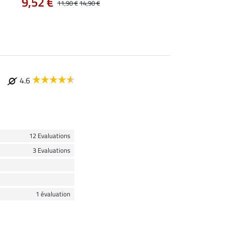
9,52 €
12,72 €
11,90 €
14,90 €
15,90 €
19
4.6
12 Evaluations
3 Evaluations
1 évaluation