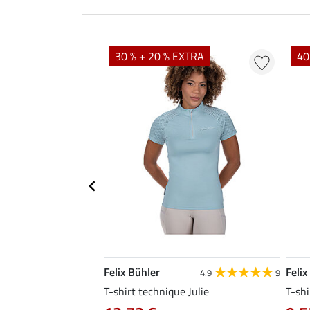
EXTRA
30 % + 20 % EXTRA
40
Felix Bühler
Felix
4.8
34
4.9
9
livia
T-shirt technique Julie
T-shi