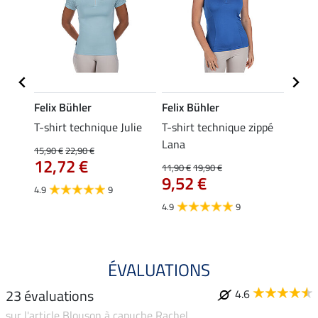
Felix Bühler
Felix Bühler
Felix
da
T-shirt technique Julie
T-shirt technique zippé
Polo 
Lana
15,90 €
22,90 €
15,90 
12,72 €
12,
11,90 €
19,90 €
9,52 €
4.9
9
4.7
4.9
9
ÉVALUATIONS
23 évaluations
4.6
sur l'article Blouson à capuche Rachel