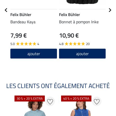
Felix Bühler
Felix Bühler
Feli
Bandeau Kaya
Bonnet à pompon Inke
Écha
7,99 €
10,90 €
15,90
12
5.0
4
4.8
20
ajouter
ajouter
LES CLIENTS ONT ÉGALEMENT ACHETÉ
30 % + 20 % EXTRA
40 % + 20 % EXTRA
20 %