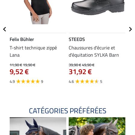
Felix Bühler
STEEDS
SH
bon
T-shirt technique zippé
Chaussures d'écurie et
Tap
Lana
d'équitation SYLKA Barn
29,9
23
11,90 €
19,90 €
39,90 €
49,90 €
9,52 €
31,92 €
4.8
4.9
9
4.6
5
CATÉGORIES PRÉFÉRÉES