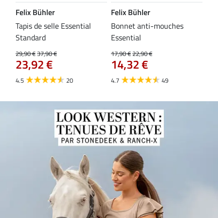
Felix Bühler
Felix Bühler
CL
Tapis de selle Essential
Bonnet anti-mouches
Bri
84
Standard
Essential
29,90 €
37,90 €
17,90 €
22,90 €
23,92 €
14,32 €
4.5
20
4.7
49