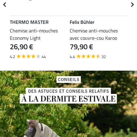
THERMO MASTER
Felix Bühler
TH
es
Chemise anti-mouches
Chemise anti-mouches
Che
Economy Light
avec couvre-cou Karoo
mou
26,90 €
79,90 €
29
4.2
44
4.4
32
3.8