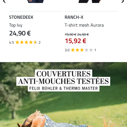
STONEDEEK
RANCH-X
ST
Top Ivy
T-shirt mesh Aurora
T-s
24,90 €
19,90 €
24,90 €
14,9
15,92 €
11
4.5
2
3.0
1
5.0