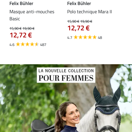
Felix Bühler
Felix Bühler
Fel
Masque anti-mouches
Polo technique Mara II
Mas
Basic
ext
15,90 €
19,90 €
12,72 €
15,90 €
19,90 €
15,9
12,72 €
12
4.7
48
4.6
487
4.4