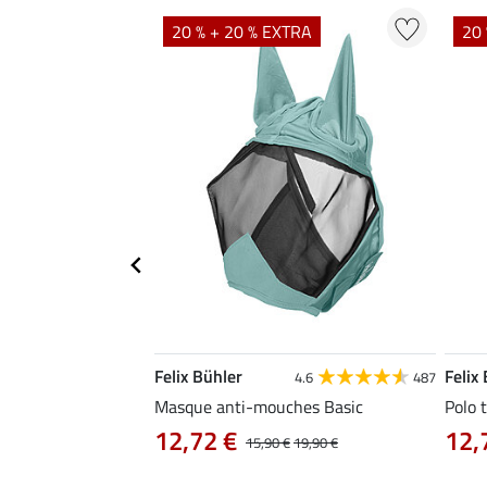
TRA
20 % + 20 % EXTRA
20 
Felix Bühler
Felix
5.0
1
4.6
487
Masque anti-mouches Basic
Polo 
12,72 €
12,
,90 €
15,90 €
19,90 €