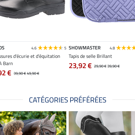
DS
SHOWMASTER
4.6
5
4.8
sures d'écurie et d'équitation
Tapis de selle Brillant
A Barn
23,92 €
29,90 €
39,90 €
92 €
39,90 €
49,90 €
CATÉGORIES PRÉFÉRÉES