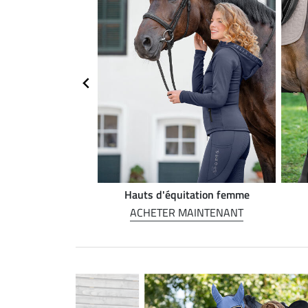
on Western
Hauts d'équitation femme
MAINTENANT
ACHETER MAINTENANT