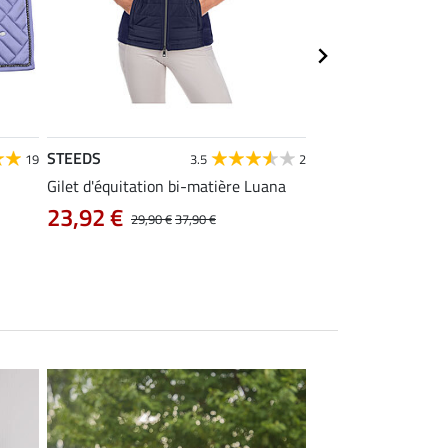
STEEDS
Equilibre
19
3.5
2
Gilet d'équitation bi-matière Luana
Pantalon d'équitati
intégral Carla
23,92 €
29,90 €
37,90 €
38,32 €
47,90 €
5