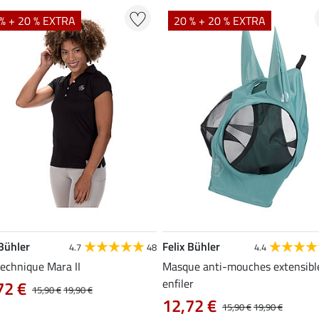
% + 20 % EXTRA
20 % + 20 % EXTRA
 Bühler
Felix Bühler
4.7
48
4.4
technique Mara II
Masque anti-mouches extensibl
enfiler
72 €
15,90 €
19,90 €
12,72 €
15,90 €
19,90 €