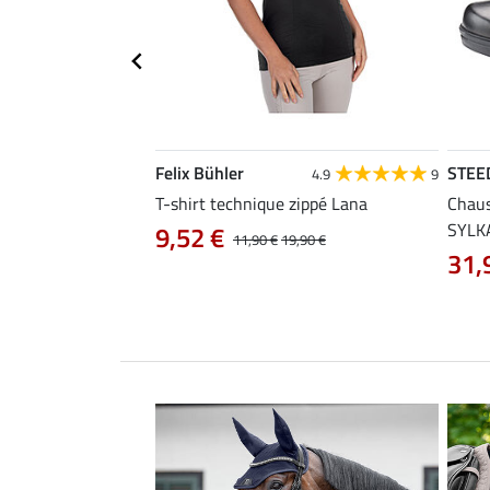
Felix Bühler
STEE
4.4
31
4.9
9
 Lissabon
T-shirt technique zippé Lana
Chaus
SYLK
9,52 €
29,90 €
11,90 €
19,90 €
31,