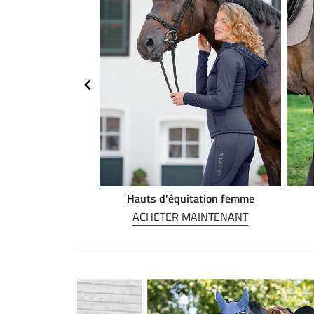
on Western
Hauts d'équitation femme
MAINTENANT
ACHETER MAINTENANT