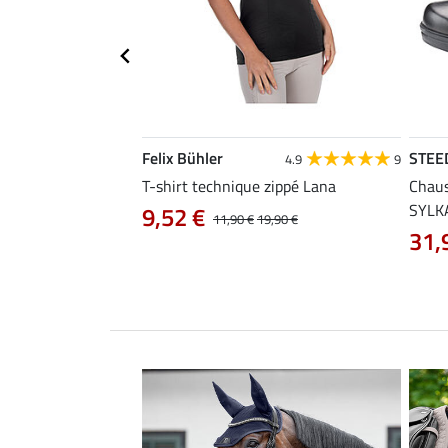
Felix Bühler
STEE
4.4
31
4.9
9
 Lissabon
T-shirt technique zippé Lana
Chaus
SYLK
9,52 €
29,90 €
11,90 €
19,90 €
31,