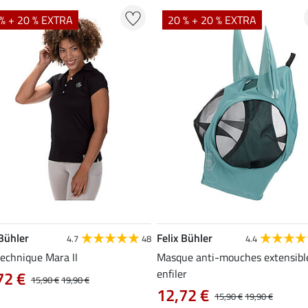
% + 20 % EXTRA
20 % + 20 % EXTRA
 Bühler
Felix Bühler
4.7
48
4.4
technique Mara II
Masque anti-mouches extensibl
enfiler
72 €
15,90 €
19,90 €
12,72 €
15,90 €
19,90 €