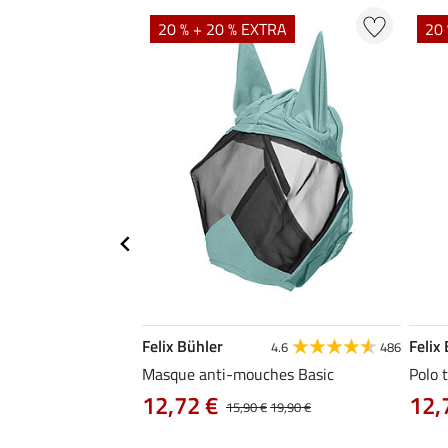
TRA
20 % + 20 % EXTRA
20 
Felix Bühler
Felix
5.0
1
4.6
486
Masque anti-mouches Basic
Polo 
12,72 €
12,
,90 €
15,90 €
19,90 €