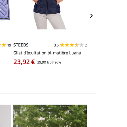
STEEDS
Equilibre
19
3.5
2
Gilet d'équitation bi-matière Luana
Pantalon d'équitati
intégral Carla
23,92 €
29,90 €
37,90 €
38,32 €
47,90 €
5