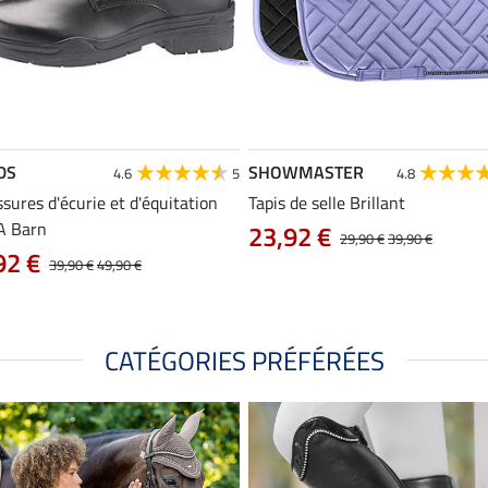
DS
SHOWMASTER
4.6
5
4.8
sures d'écurie et d'équitation
Tapis de selle Brillant
A Barn
23,92 €
29,90 €
39,90 €
92 €
39,90 €
49,90 €
CATÉGORIES PRÉFÉRÉES