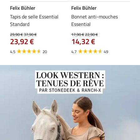
Felix Bühler
Felix Bühler
CL
Tapis de selle Essential
Bonnet anti-mouches
Bri
84
Standard
Essential
29,90 €
37,90 €
17,90 €
22,90 €
23,92 €
14,32 €
4.5
20
4.7
49