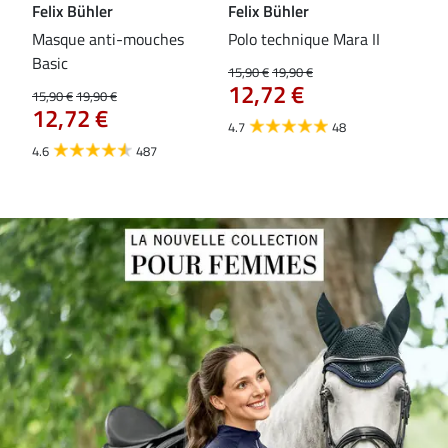
Felix Bühler
Felix Bühler
Fel
Masque anti-mouches
Polo technique Mara II
Mas
Basic
ext
15,90 €
19,90 €
12,72 €
15,90 €
19,90 €
15,9
12,72 €
12
4.7
48
4.6
487
4.4