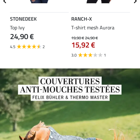
STONEDEEK
RANCH-X
ST
Top Ivy
T-shirt mesh Aurora
T-s
24,90 €
19,90 €
24,90 €
14,9
15,92 €
11
4.5
2
3.0
1
5.0