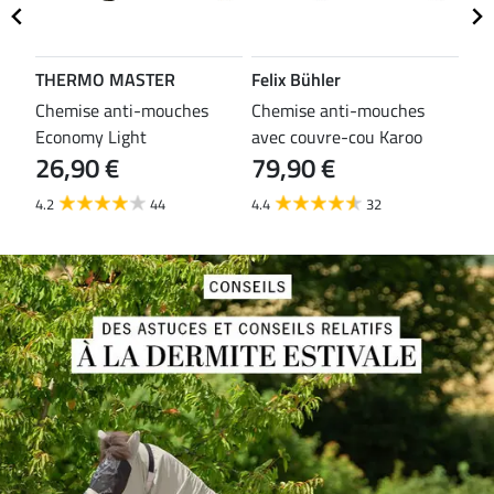
THERMO MASTER
Felix Bühler
TH
es
Chemise anti-mouches
Chemise anti-mouches
Che
Economy Light
avec couvre-cou Karoo
mou
26,90 €
79,90 €
29
4.2
44
4.4
32
3.8