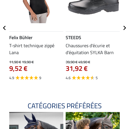
Felix Bühler
STEEDS
SH
bon
T-shirt technique zippé
Chaussures d'écurie et
Tap
Lana
d'équitation SYLKA Barn
29,9
23
11,90 €
19,90 €
39,90 €
49,90 €
9,52 €
31,92 €
4.8
4.9
9
4.6
5
CATÉGORIES PRÉFÉRÉES