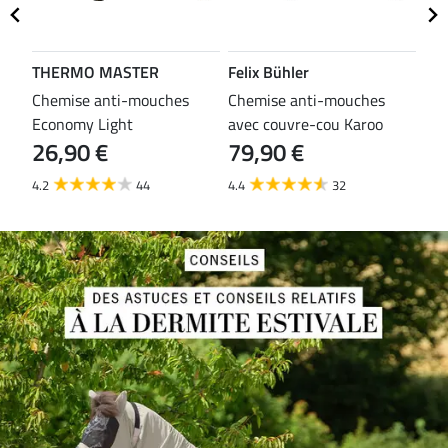
THERMO MASTER
Felix Bühler
TH
es
Chemise anti-mouches
Chemise anti-mouches
Che
Economy Light
avec couvre-cou Karoo
mou
26,90 €
79,90 €
29
4.2
44
4.4
32
3.8