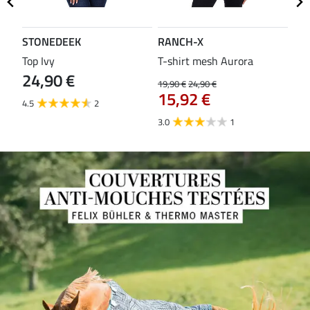
STONEDEEK
RANCH-X
ST
Top Ivy
T-shirt mesh Aurora
T-s
24,90 €
19,90 €
24,90 €
14,9
15,92 €
11
4.5
2
3.0
1
5.0