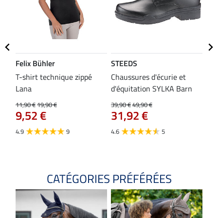
Felix Bühler
STEEDS
SH
bon
T-shirt technique zippé
Chaussures d'écurie et
Tap
Lana
d'équitation SYLKA Barn
29,9
23
11,90 €
19,90 €
39,90 €
49,90 €
9,52 €
31,92 €
4.8
4.9
9
4.6
5
CATÉGORIES PRÉFÉRÉES