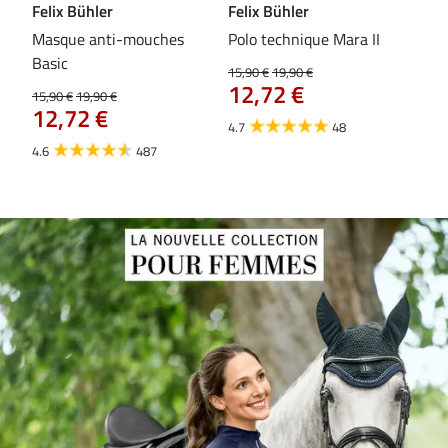
Felix Bühler
Felix Bühler
Fel
Masque anti-mouches
Polo technique Mara II
Mas
Basic
ext
15,90 €
19,90 €
12,72 €
15,90 €
19,90 €
15,9
12,72 €
12
4.7
48
4.6
487
4.4