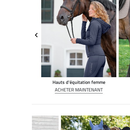
on Western
Hauts d'équitation femme
MAINTENANT
ACHETER MAINTENANT