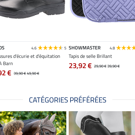
DS
SHOWMASTER
4.6
5
4.8
sures d'écurie et d'équitation
Tapis de selle Brillant
A Barn
23,92 €
29,90 €
39,90 €
92 €
39,90 €
49,90 €
CATÉGORIES PRÉFÉRÉES