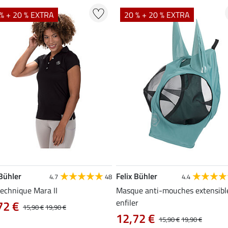
% + 20 % EXTRA
20 % + 20 % EXTRA
 Bühler
Felix Bühler
4.7
48
4.4
technique Mara II
Masque anti-mouches extensibl
enfiler
72 €
15,90 €
19,90 €
12,72 €
15,90 €
19,90 €