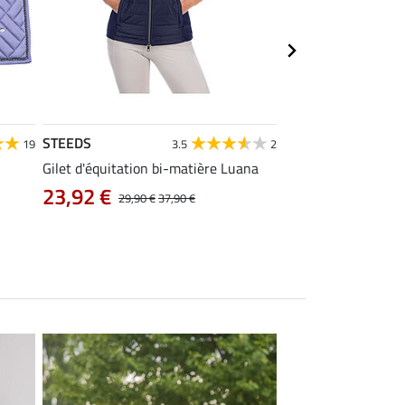
STEEDS
Equilibre
19
3.5
2
Gilet d'équitation bi-matière Luana
Pantalon d'équitati
intégral Carla
23,92 €
29,90 €
37,90 €
38,32 €
47,90 €
5