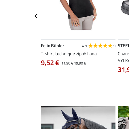
Felix Bühler
STEE
4.4
31
4.9
9
 Lissabon
T-shirt technique zippé Lana
Chaus
SYLK
9,52 €
29,90 €
11,90 €
19,90 €
31,