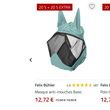
TRA
20 % + 20 % EXTRA
20 
Felix Bühler
Felix
5.0
1
4.6
487
Masque anti-mouches Basic
Polo 
12,72 €
12,
,90 €
15,90 €
19,90 €