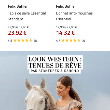
Felix Bühler
Felix Bühler
CL
Tapis de selle Essential
Bonnet anti-mouches
Bri
84
Standard
Essential
29,90 €
37,90 €
17,90 €
22,90 €
23,92 €
14,32 €
4.5
20
4.7
49