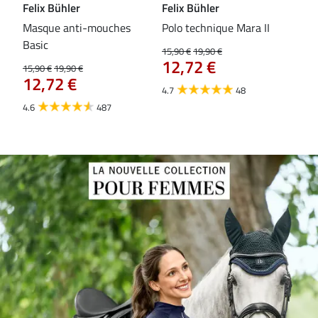
Felix Bühler
Felix Bühler
Fel
Masque anti-mouches
Polo technique Mara II
Mas
Basic
ext
15,90 €
19,90 €
12,72 €
15,90 €
19,90 €
15,9
12,72 €
12
4.7
48
4.6
487
4.4