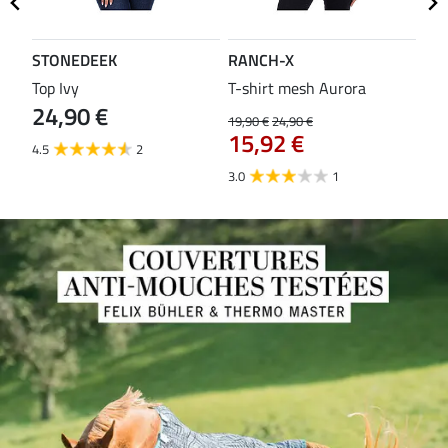
STONEDEEK
RANCH-X
ST
Top Ivy
T-shirt mesh Aurora
T-s
24,90 €
19,90 €
24,90 €
14,9
15,92 €
11
4.5
2
3.0
1
5.0