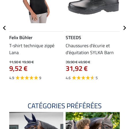
Felix Bühler
STEEDS
SH
bon
T-shirt technique zippé
Chaussures d'écurie et
Tap
Lana
d'équitation SYLKA Barn
29,9
23
11,90 €
19,90 €
39,90 €
49,90 €
9,52 €
31,92 €
4.8
4.9
9
4.6
5
CATÉGORIES PRÉFÉRÉES