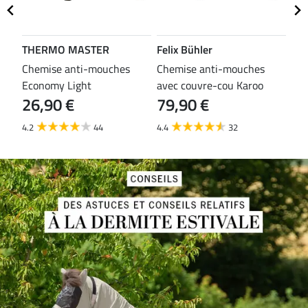
THERMO MASTER
Felix Bühler
TH
es
Chemise anti-mouches
Chemise anti-mouches
Che
Economy Light
avec couvre-cou Karoo
mou
26,90 €
79,90 €
29
4.2
44
4.4
32
3.8