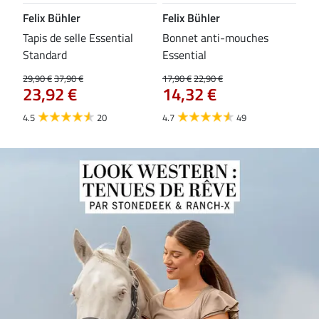
Felix Bühler
Felix Bühler
CL
Tapis de selle Essential
Bonnet anti-mouches
Bri
84
Standard
Essential
29,90 €
37,90 €
17,90 €
22,90 €
23,92 €
14,32 €
4.5
20
4.7
49