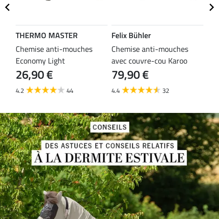
THERMO MASTER
Felix Bühler
TH
es
Chemise anti-mouches
Chemise anti-mouches
Che
Economy Light
avec couvre-cou Karoo
mou
26,90 €
79,90 €
29
4.2
44
4.4
32
3.8