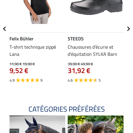
Felix Bühler
STEEDS
SH
bon
T-shirt technique zippé
Chaussures d'écurie et
Tap
Lana
d'équitation SYLKA Barn
29,9
23
11,90 €
19,90 €
39,90 €
49,90 €
9,52 €
31,92 €
4.8
4.9
9
4.6
5
CATÉGORIES PRÉFÉRÉES