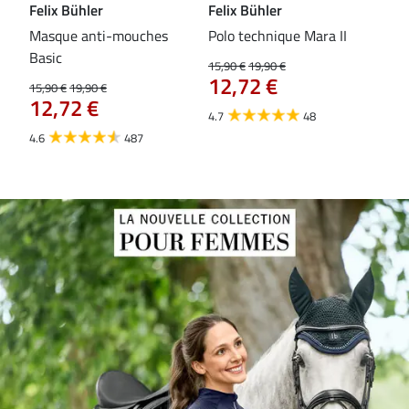
Felix Bühler
Felix Bühler
Fel
Masque anti-mouches
Polo technique Mara II
Mas
Basic
ext
15,90 €
19,90 €
12,72 €
15,90 €
19,90 €
15,9
12,72 €
12
4.7
48
4.6
487
4.4