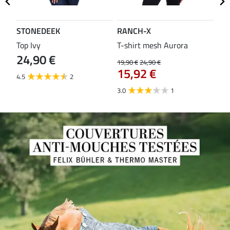
STONEDEEK
RANCH-X
ST
Top Ivy
T-shirt mesh Aurora
T-s
24,90 €
19,90 €
24,90 €
14,9
15,92 €
11
4.5
2
3.0
1
5.0