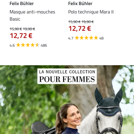
Felix Bühler
Felix Bühler
Fel
Masque anti-mouches
Polo technique Mara II
Mas
Basic
ext
15,90 €
19,90 €
12,72 €
15,90 €
19,90 €
15,9
12,72 €
12
4.7
48
4.6
486
4.4