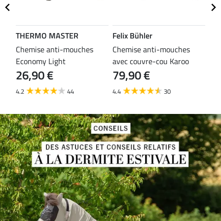
THERMO MASTER
Felix Bühler
TH
es
Chemise anti-mouches
Chemise anti-mouches
Che
Economy Light
avec couvre-cou Karoo
mou
26,90 €
79,90 €
29
4.2
44
4.4
30
3.7