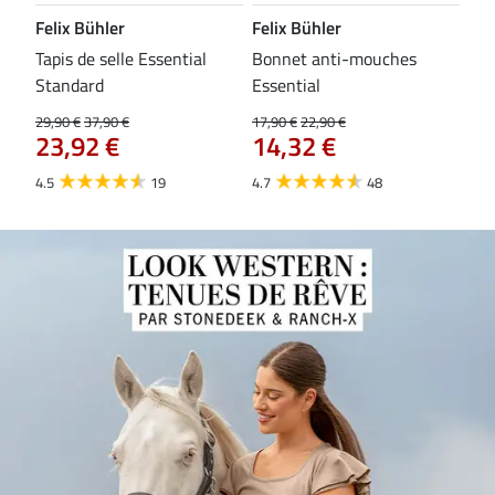
Felix Bühler
Felix Bühler
Fel
Tapis de selle Essential
Bonnet anti-mouches
Ban
Standard
Essential
19,9
15
29,90 €
37,90 €
17,90 €
22,90 €
23,92 €
14,32 €
4.8
4.5
19
4.7
48