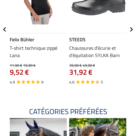
Felix Bühler
STEEDS
SH
bon
T-shirt technique zippé
Chaussures d'écurie et
Tap
Lana
d'équitation SYLKA Barn
29,9
23
11,90 €
19,90 €
39,90 €
49,90 €
9,52 €
31,92 €
4.8
4.9
9
4.6
5
CATÉGORIES PRÉFÉRÉES