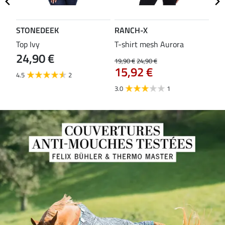
STONEDEEK
RANCH-X
ST
Top Ivy
T-shirt mesh Aurora
T-s
24,90 €
19,90 €
24,90 €
14,9
15,92 €
11
4.5
2
3.0
1
5.0